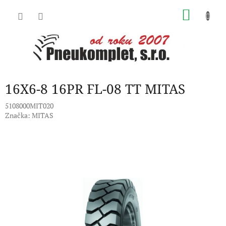
Přejít
NÁKU
na
obsah
KOŠÍK
16X6-8 16PR FL-08 TT MITAS
5108000MIT020
Značka:
MITAS