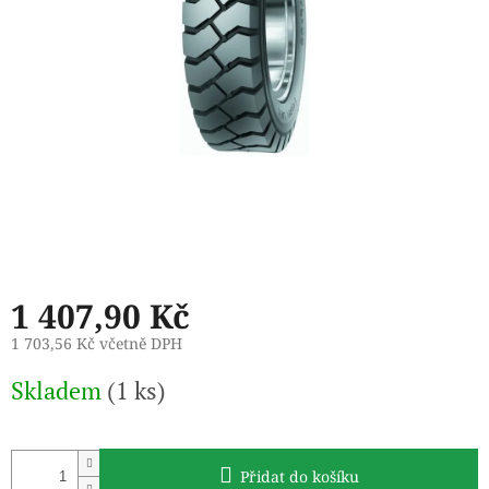
1 407,90 Kč
1 703,56 Kč včetně DPH
Měrná
Skladem
(1 ks)
cena:
Přidat do košíku