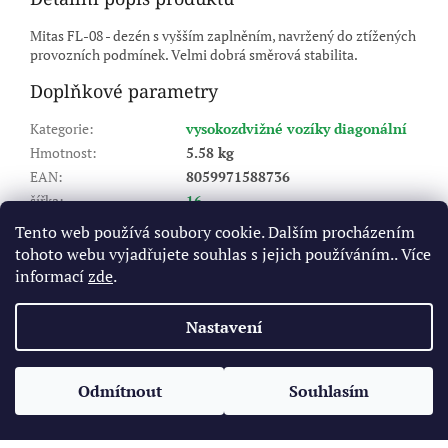
Mitas FL-08 - dezén s vyšším zaplněním, navržený do ztížených
provozních podmínek. Velmi dobrá směrová stabilita.
Doplňkové parametry
Kategorie
:
vysokozdvižné vozíky diagonální
Hmotnost
:
5.58 kg
EAN
:
8059971588736
šířka
:
16
profil
:
0
Tento web používá soubory cookie. Dalším procházením
ráfek
:
8
tohoto webu vyjadřujete souhlas s jejich používáním.. Více
Výrobce pneu (značka)
:
MITAS
informací
zde
.
Typ
:
vysokozdvižné vozíky diagonální
Nastavení
Z
á
Odmítnout
Souhlasím
Vytvořil Shoptet
p
a
t