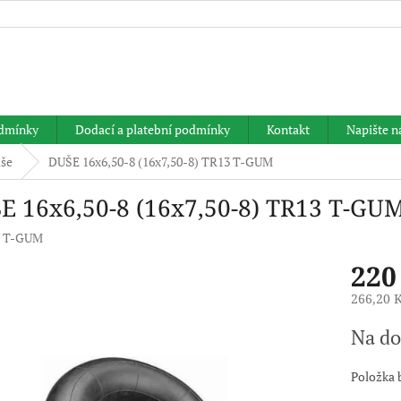
HLEDAT
dmínky
Dodací a platební podmínky
Kontakt
Napište 
še
DUŠE 16x6,50-8 (16x7,50-8) TR13 T-GUM
E 16x6,50-8 (16x7,50-8) TR13 T-GU
:
T-GUM
220
266,20 
Měrná
Na do
cena:
Položka 