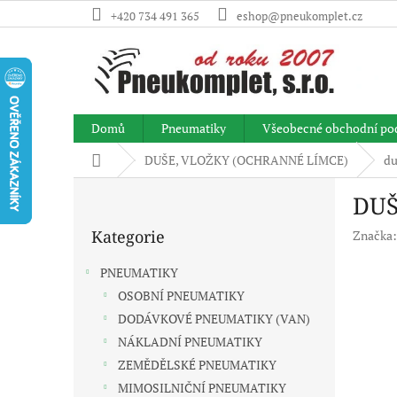
Přejít
+420 734 491 365
eshop@pneukomplet.cz
na
obsah
Domů
Pneumatiky
Všeobecné obchodní po
Domů
DUŠE, VLOŽKY (OCHRANNÉ LÍMCE)
du
P
DUŠ
o
Přeskočit
s
Kategorie
Značka
kategorie
t
r
PNEUMATIKY
a
OSOBNÍ PNEUMATIKY
n
DODÁVKOVÉ PNEUMATIKY (VAN)
n
í
NÁKLADNÍ PNEUMATIKY
p
ZEMĚDĚLSKÉ PNEUMATIKY
a
MIMOSILNIČNÍ PNEUMATIKY