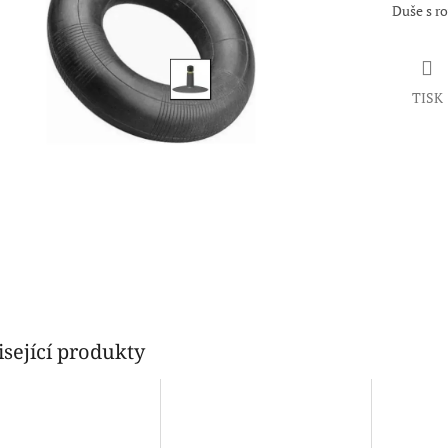
Duše s r
TISK
sející produkty