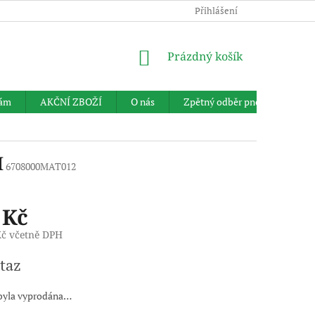
Přihlášení
NÁKUPNÍ
Prázdný košík
KOŠÍK
nám
AKČNÍ ZBOŽÍ
O nás
Zpětný odběr pneumatik
M
6708000MAT012
 Kč
Kč včetně DPH
taz
byla vyprodána…