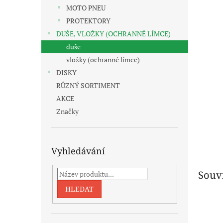
n
MOTO PNEU
e
PROTEKTORY
l
DUŠE, VLOŽKY (OCHRANNÉ LÍMCE)
duše
vložky (ochranné límce)
DISKY
RŮZNÝ SORTIMENT
AKCE
Značky
Vyhledávání
Souvi
HLEDAT