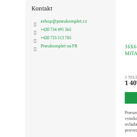
Kontakt
eshop
@
pneukomplet.cz
+420 734 491 365
+420 733 512 785
Pneukomplet na FB
16X6
MITA
1 703,
1 40
Pneum
vysoko
ovlada
provo
Uveden