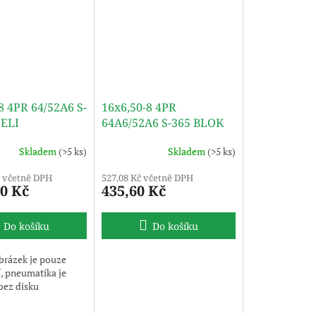
8 4PR 64/52A6 S-
16x6,50-8 4PR
DELI
64A6/52A6 S-365 BLOK
TL DELI
Skladem
(>5 ks)
Skladem
(>5 ks)
č včetně DPH
527,08 Kč včetně DPH
70 Kč
435,60 Kč
Do košíku
Do košíku
brázek je pouze
í, pneumatika je
bez disku