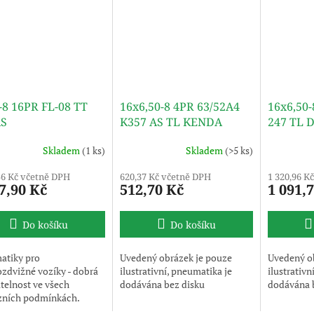
-8 16PR FL-08 TT
16x6,50-8 4PR 63/52A4
16x6,50-
S
K357 AS TL KENDA
247 TL 
Skladem
(1 ks)
Skladem
(>5 ks)
56 Kč včetně DPH
620,37 Kč včetně DPH
1 320,96 K
7,90 Kč
512,70 Kč
1 091,
Do košíku
Do košíku
atiky pro
Uvedený obrázek je pouze
Uvedený o
zdvižné vozíky - dobrá
ilustrativní, pneumatika je
ilustrativn
telnost ve všech
dodávána bez disku
dodávána 
zních podmínkách.
ý obrázek je pouze