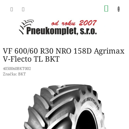
Přejít
NÁKU
na
obsah
KOŠÍK
VF 600/60 R30 NRO 158D Agrimax
V-Flecto TL BKT
4030060BKT002
Značka:
BKT