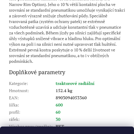
Narrow Rim Option). Jeho o 10 % větší kontaktní plocha ve
srovnání se standardní pneumatikou umožňuje vynikající trakci
a zároveň výrazně snižuje zhutňování půdy. Speciálně
tvarovaná patka (systém ochrany patek) se extrémně
vzduchotěsně uzavírá a udržuje konstantní tlak v pneumatice
za všech podmínek. Během jízdy po silnici zajišťují specifické
úhly výstupků snížené vibrace a hladinu hluku. Pro optimální
výkon na poli i na silnici není nutné upravovat tlak huštění.
Extrémně pevná kostra poskytuje o 10 % delší životnost ve
srovnání se standardní pneumatikou, a to i v obtížných
podmínkách.
Doplňkové parametry
Kategorie
:
traktorové radiální
Hmotnost
:
152.4 kg
EAN
:
8903094053360
šířka
:
600
profil
:
60
ráfek
:
30
Výrobce pneu (značka)
:
BKT
Dezén
:
AGRIMAX V-FLECTO