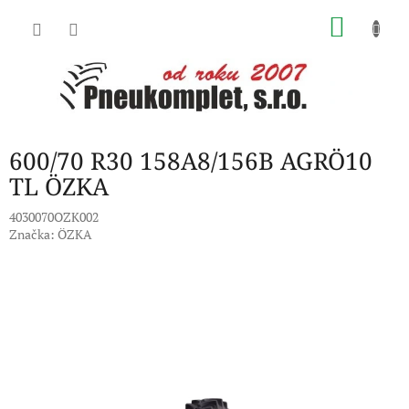
Přejít
NÁKU
na
obsah
KOŠÍK
600/70 R30 158A8/156B AGRÖ10
TL ÖZKA
4030070OZK002
Značka:
ÖZKA