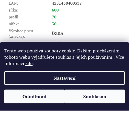
EAN
:
4251438400337
šířka
:
600
profil
:
70
ráfek
:
30
Výrobce pneu
ÖZKA
(značka)
:
Dezén
:
AGRÖ10
Index nosnosti (LI)
:
158/156
Tento web používá soubory cookie. Dalším procházením
tohoto webu vyjadřujete souhlas s jejich používáním.. Více
A8 - do 40 km/hod, B - do 50
Rychlostní index (SI)
:
km/hod
informací
zde
.
Položka byla vyprodána…
Nastavení
Z
á
Odmítnout
Souhlasím
Vytvořil Shoptet
p
a
t
Copyright 2026
Pneukomplet.cz
. Všechna práva vyhrazena.
í
Upravit nastavení cookies