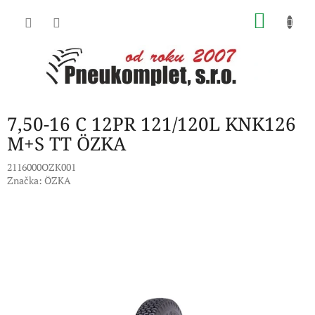
Přejít
NÁKU
na
obsah
KOŠÍK
7,50-16 C 12PR 121/120L KNK126
M+S TT ÖZKA
2116000OZK001
Značka:
ÖZKA