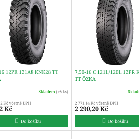
-16 12PR 121A8 KNK28 TT
7,50-16 C 121L/120L 12PR
A
TT ÖZKA
Skladem
(>5 ks)
Skla
32 Kč včetně DPH
2 771,14 Kč včetně DPH
2 Kč
2 290,20 Kč
Do košíku
Do košíku