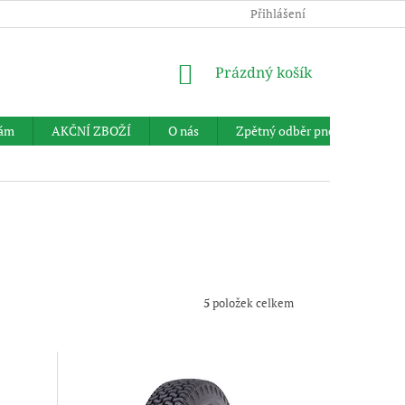
Přihlášení
NÁKUPNÍ
Prázdný košík
KOŠÍK
nám
AKČNÍ ZBOŽÍ
O nás
Zpětný odběr pneumatik
5
položek celkem