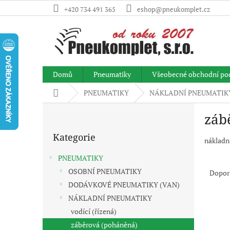
Přejít
+420 734 491 365
eshop@pneukomplet.cz
na
obsah
Domů
Pneumatiky
Všeobecné obchodní po
Domů
PNEUMATIKY
NÁKLADNÍ PNEUMATIK
P
záb
o
Přeskočit
s
Kategorie
kategorie
t
nákladn
r
Ř
PNEUMATIKY
a
a
OSOBNÍ PNEUMATIKY
Dopor
n
z
DODÁVKOVÉ PNEUMATIKY (VAN)
n
e
í
NÁKLADNÍ PNEUMATIKY
V
n
p
vodící (řízená)
ý
í
a
záběrová (poháněná)
p
p