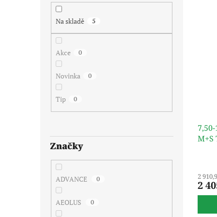
Na skladě
5
Akce
0
Novinka
0
Tip
0
7,50
M+S 
Značky
2 910,
ADVANCE
0
2 40
AEOLUS
0