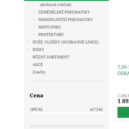
n
i
r
návěsová (vlečná)
e
s
o
ZEMĚDĚLSKÉ PNEUMATIKY
l
p
d
MIMOSILNIČNÍ PNEUMATIKY
r
u
MOTO PNEU
o
k
PROTEKTORY
d
t
u
ů
DUŠE, VLOŽKY (OCHRANNÉ LÍMCE)
k
DISKY
t
RŮZNÝ SORTIMENT
ů
AKCE
7,50
Značky
ÖZK
Cena
2 289,
1 89
1892
Kč
4173
Kč