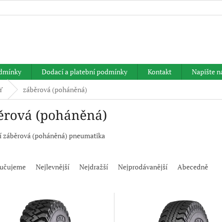
HLEDAT
dmínky
Dodací a platební podmínky
Kontakt
Napište 
Y
záběrová (poháněná)
ěrová (poháněná)
í záběrová (poháněná) pneumatika
učujeme
Nejlevnější
Nejdražší
Nejprodávanější
Abecedně