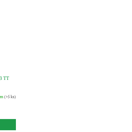
3 TT
em
(>5 ks)