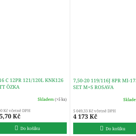
-16 C 12PR 121/120L KNK126
7,50-20 119/116J 8PR MI-17
TT ÖZKA
SET M+S ROSAVA
Skladem
(>5 ks)
Sklad
90 Kč včetně DPH
5 049,33 Kč včetně DPH
5,70 Kč
4 173 Kč
Do košíku
Do košíku