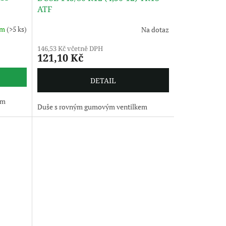
ATF
em
(>5 ks)
Na dotaz
146,53 Kč včetně DPH
121,10 Kč
DETAIL
em
Duše s rovným gumovým ventilkem