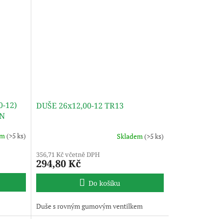
0-12)
DUŠE 26x12,00-12 TR13
EN
em
(>5 ks)
Skladem
(>5 ks)
356,71 Kč včetně DPH
294,80 Kč
Do košíku
Duše s rovným gumovým ventilkem