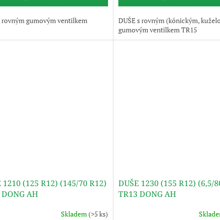
s rovným gumovým ventilkem
DUŠE s rovným (kónickým, kužel
gumovým ventilkem TR15
 1210 (125 R12) (145/70 R12)
DUŠE 1230 (155 R12) (6,5/8
 DONG AH
TR13 DONG AH
Skladem
(>5 ks)
Sklad