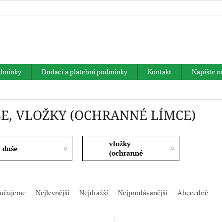
HLEDAT
dmínky
Dodací a platební podmínky
Kontakt
Napište 
E, VLOŽKY (OCHRANNÉ LÍMCE)
vložky
duše
(ochranné
límce)
učujeme
Nejlevnější
Nejdražší
Nejprodávanější
Abecedně