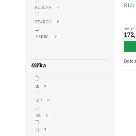
R12)
RUBENA
0
STARCO
0
209,09
172
T-GUM
9
Duše 
šířka
10
3
10,5
0
100
0
11
2