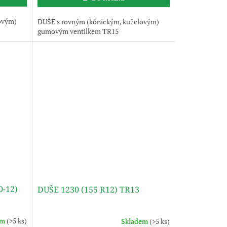
ovým)
DUŠE s rovným (kónickým, kuželovým)
gumovým ventilkem TR15
0-12)
DUŠE 1230 (155 R12) TR13
em
(>5 ks)
Skladem
(>5 ks)