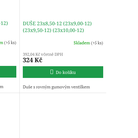
-12)
DUŠE 23x8,50-12 (23x9,00-12)
(23x9,50-12) (23x10,00-12)
(23x10,50-12) TR13 NEXEN
em
(>5 ks)
Skladem
(>5 ks)
392,04 Kč včetně DPH
324 Kč
Do košíku
em
Duše s rovným gumovým ventilkem