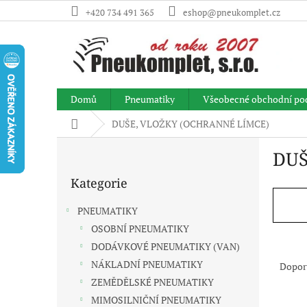
Přejít
+420 734 491 365
eshop@pneukomplet.cz
na
obsah
Domů
Pneumatiky
Všeobecné obchodní po
Domů
DUŠE, VLOŽKY (OCHRANNÉ LÍMCE)
P
DUŠ
o
Přeskočit
s
Kategorie
kategorie
t
r
PNEUMATIKY
a
OSOBNÍ PNEUMATIKY
n
Ř
DODÁVKOVÉ PNEUMATIKY (VAN)
n
a
í
NÁKLADNÍ PNEUMATIKY
Dopor
z
p
ZEMĚDĚLSKÉ PNEUMATIKY
e
a
MIMOSILNIČNÍ PNEUMATIKY