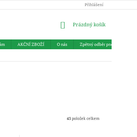
Přihlášení
NÁKUPNÍ
Prázdný košík
KOŠÍK
nám
AKČNÍ ZBOŽÍ
O nás
Zpětný odběr pneumatik
43
položek celkem