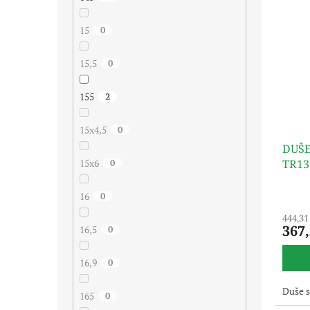
15
0
15,5
0
155
2
15x4,5
0
DUŠE
TR13
15x6
0
16
0
444,31
367
16,5
0
16,9
0
Duše 
165
0