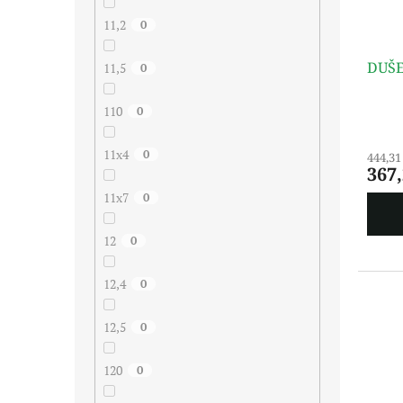
11,2
0
DUŠE
11,5
0
110
0
11x4
0
444,31
367
11x7
0
12
0
12,4
0
12,5
0
120
0