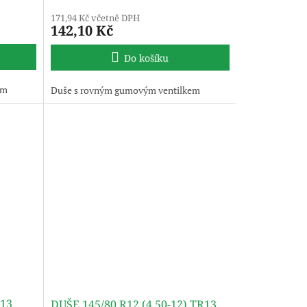
171,94 Kč včetně DPH
142,10 Kč
Do košíku
em
Duše s rovným gumovým ventilkem
R13
DUŠE 145/80 R12 (4,50-12) TR13