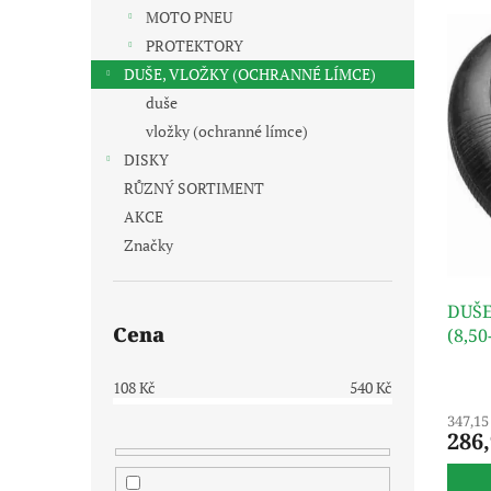
V
n
n
MOTO PNEU
ý
í
e
PROTEKTORY
p
p
l
i
r
DUŠE, VLOŽKY (OCHRANNÉ LÍMCE)
s
o
duše
p
d
vložky (ochranné límce)
r
u
DISKY
o
k
RŮZNÝ SORTIMENT
d
t
u
ů
AKCE
k
Značky
t
ů
DUŠE 
Cena
(8,5
108
Kč
540
Kč
347,15
286