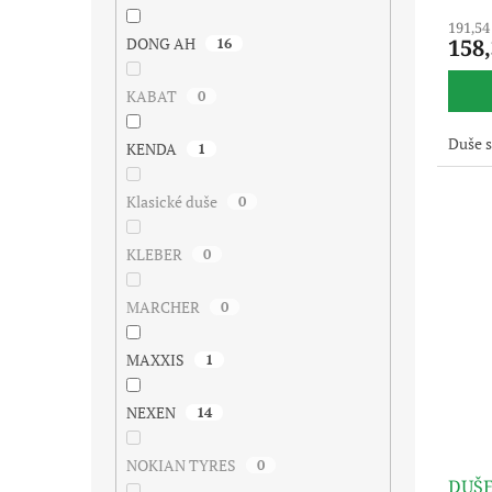
191,54
DONG AH
16
158
KABAT
0
Duše 
KENDA
1
Klasické duše
0
KLEBER
0
MARCHER
0
MAXXIS
1
NEXEN
14
NOKIAN TYRES
0
DUŠE