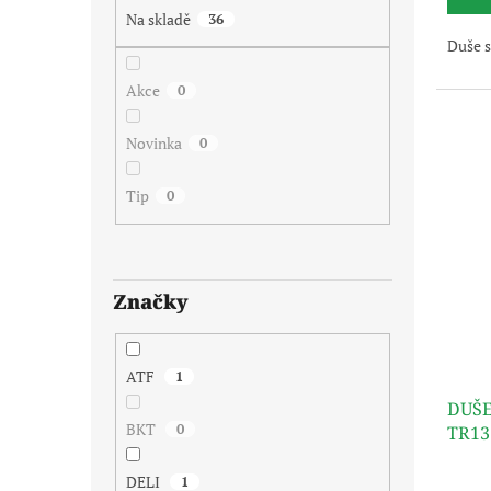
Na skladě
36
Duše 
Akce
0
Novinka
0
Tip
0
Značky
ATF
1
DUŠE
BKT
0
TR13
DELI
1