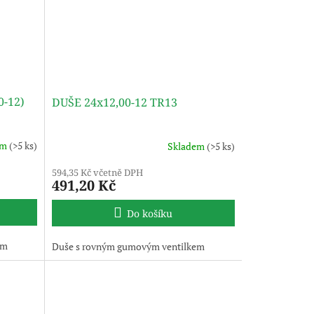
0-12)
DUŠE 24x12,00-12 TR13
em
(>5 ks)
Skladem
(>5 ks)
594,35 Kč včetně DPH
491,20 Kč
Do košíku
em
Duše s rovným gumovým ventilkem