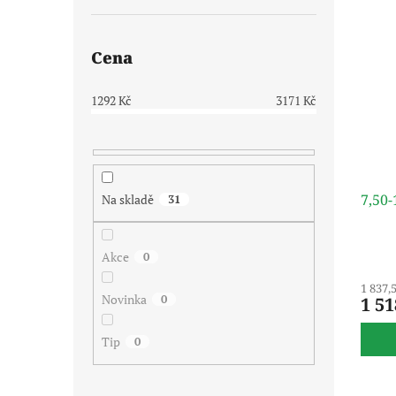
Cena
1292
Kč
3171
Kč
7,50
Na skladě
31
Akce
0
1 837,
Novinka
0
1 51
Tip
0