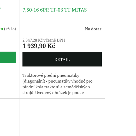
T
7,50-16 6PR TF-03 TT MITAS
em
(>5 ks)
Na dotaz
2 347,28 Kč včetně DPH
1 939,90 Kč
DETAIL
Traktorové přední pneumatiky
(diagonální) - pneumatiky vhodné pro
přední kola traktorů a zemědělských
strojů. Uvedený obrázek je pouze
ilustrativní, pneumatika je dodávána bez
disku