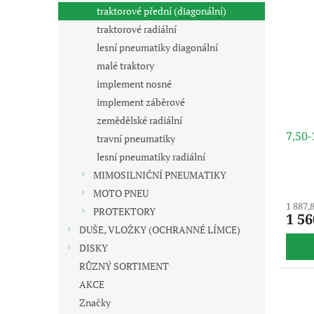
s
o
n
traktorové přední (diagonální)
p
d
e
r
u
traktorové radiální
l
o
k
lesní pneumatiky diagonální
d
t
malé traktory
u
ů
implement nosné
k
implement záběrové
t
zemědělské radiální
ů
7,50
travní pneumatiky
lesní pneumatiky radiální
MIMOSILNIČNÍ PNEUMATIKY
MOTO PNEU
1 887,
PROTEKTORY
1 56
DUŠE, VLOŽKY (OCHRANNÉ LÍMCE)
DISKY
RŮZNÝ SORTIMENT
AKCE
Značky