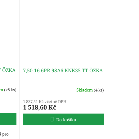
T ÖZKA
7,50-16 6PR 98A6 KNK35 TT ÖZKA
em
(>5 ks)
Skladem
(4 ks)
1 837,51 Kč včetně DPH
1 518,60 Kč
Do košíku
á pro