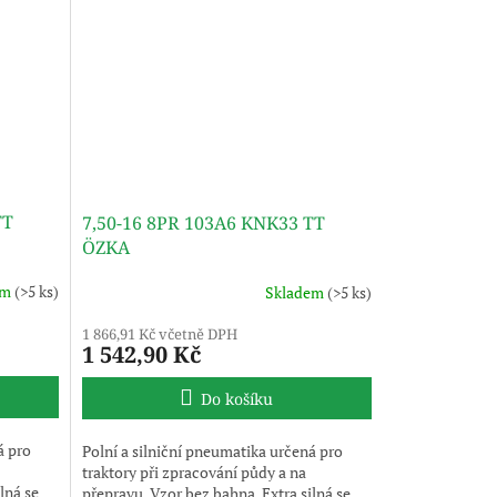
TT
7,50-16 8PR 103A6 KNK33 TT
ÖZKA
em
(>5 ks)
Skladem
(>5 ks)
1 866,91 Kč včetně DPH
1 542,90 Kč
Do košíku
á pro
Polní a silniční pneumatika určená pro
traktory při zpracování půdy a na
lná se
přepravu. Vzor bez bahna. Extra silná se