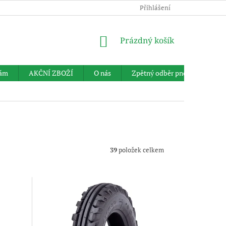
Přihlášení
NÁKUPNÍ
Prázdný košík
KOŠÍK
nám
AKČNÍ ZBOŽÍ
O nás
Zpětný odběr pneumatik
39
položek celkem