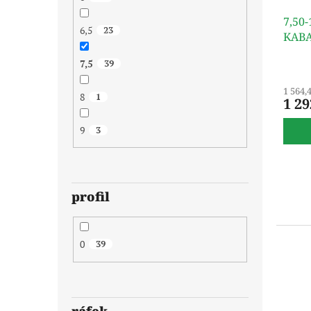
7,50
6,5
23
KAB
7,5
39
1 564,
8
1
1 29
9
3
profil
0
39
ráfek