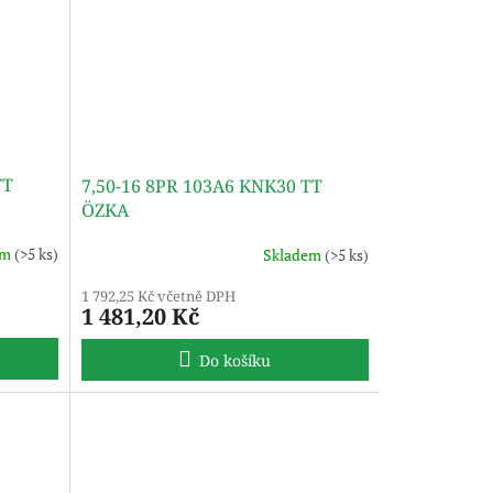
TT
7,50-16 8PR 103A6 KNK30 TT
ÖZKA
em
(>5 ks)
Skladem
(>5 ks)
1 792,25 Kč včetně DPH
1 481,20 Kč
Do košíku