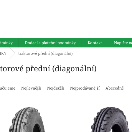
HLEDAT
dmínky
Dodací a platební podmínky
Kontakt
Napište 
IKY
traktorové přední (diagonální)
ktorové přední (diagonální)
učujeme
Nejlevnější
Nejdražší
Nejprodávanější
Abecedně