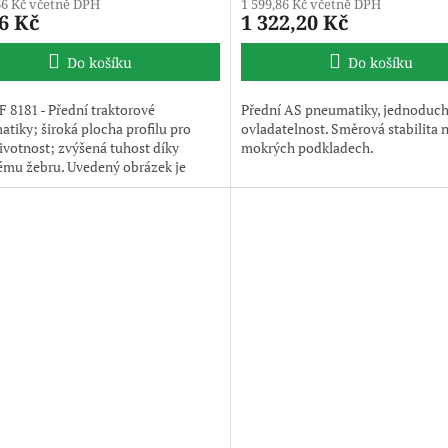
66 Kč včetně DPH
1 599,86 Kč včetně DPH
6 Kč
1 322,20 Kč
Do košíku
Do košíku
 8181 - Přední traktorové
Přední AS pneumatiky, jednoduc
tiky; široká plocha profilu pro
ovladatelnost. Směrová stabilita 
životnost; zvýšená tuhost díky
mokrých podkladech.
ému žebru. Uvedený obrázek je
ilustrativní, pneumatika je
na bez disku.