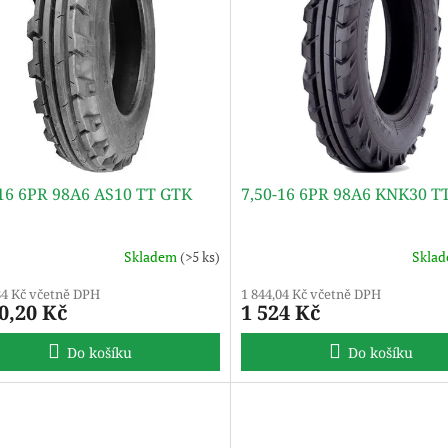
-16 6PR 98A6 AS10 TT GTK
7,50-16 6PR 98A6 KNK30 T
Skladem
(>5 ks)
Skla
84 Kč včetně DPH
1 844,04 Kč včetně DPH
0,20 Kč
1 524 Kč
Do košíku
Do košíku