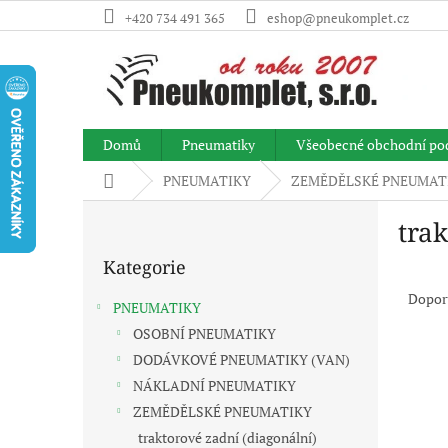
Přejít
+420 734 491 365
eshop@pneukomplet.cz
na
obsah
Domů
Pneumatiky
Všeobecné obchodní po
Domů
PNEUMATIKY
ZEMĚDĚLSKÉ PNEUMAT
P
tra
o
Přeskočit
s
Kategorie
kategorie
Ř
t
a
r
Dopor
PNEUMATIKY
z
a
OSOBNÍ PNEUMATIKY
e
n
V
n
DODÁVKOVÉ PNEUMATIKY (VAN)
n
ý
í
í
NÁKLADNÍ PNEUMATIKY
p
p
p
ZEMĚDĚLSKÉ PNEUMATIKY
i
r
a
traktorové zadní (diagonální)