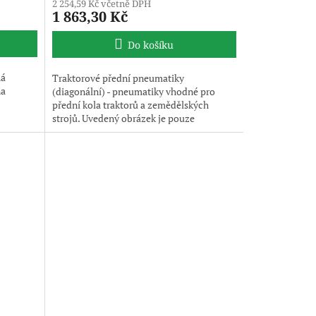
2 254,59 Kč včetně DPH
1 863,30 Kč
Do košíku
há
Traktorové přední pneumatiky
na
(diagonální) - pneumatiky vhodné pro
přední kola traktorů a zemědělských
strojů. Uvedený obrázek je pouze
ilustrativní, pneumatika je dodávána bez
disku