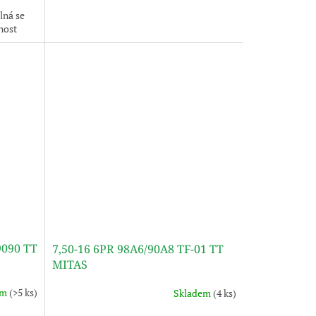
lná se
nost
9090 TT
7,50-16 6PR 98A6/90A8 TF-01 TT
MITAS
em
(>5 ks)
Skladem
(4 ks)