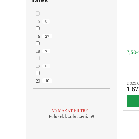
15
0
16
27
18
2
7,50
19
0
20
10
2 023,
1 67
VYMAZAT FILTRY
Položek k zobrazení:
39