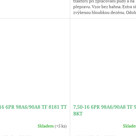
traktory při zpracování půdy a na
přepravu. Vzor bez bahna. Extra si
zvýšenou hloubkou dezénu. Odol
proti proříznutí.
-16 6PR 98A6/90A8 TF 8181 TT
7,50-16 6PR 98A6/90A8 TF 
BKT
Skladem
(>5 ks)
Sklad