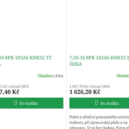
-16 8PR 103A6 KNK32 TT
7,50-16 8PR 103A6 KNK33 
A
ÖZKA
Skladem
(4 ks)
Sklad
55 Kč včetně DPH
1 967,70 Kč včetně DPH
7,40 Kč
1 626,20 Kč
Do košíku
Do košíku
Polní a silniční pneumatika určen
traktory při zpracování půdy a na
přepravu. Vzor bez bahna. Extra si