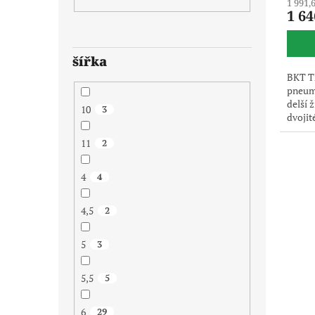
1 991,
1 64
šířka
BKT TF
pneuma
delší 
10
3
dvojit
pouze 
11
2
dodává
4
4
4,5
2
5
3
5,5
5
6
29