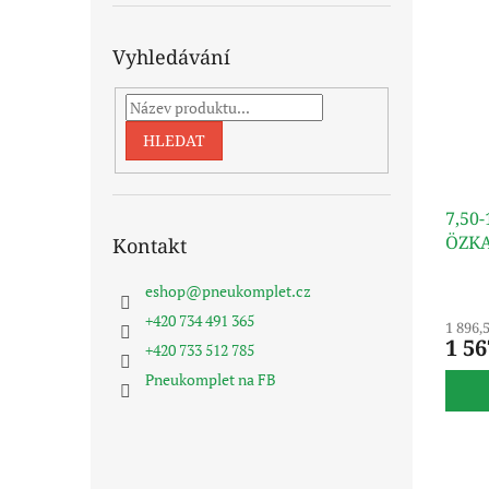
Vyhledávání
HLEDAT
7,50
ÖZK
Kontakt
eshop
@
pneukomplet.cz
+420 734 491 365
1 896,
1 56
+420 733 512 785
Pneukomplet na FB