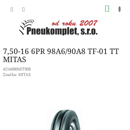
Přejít
NÁKU
na
obsah
KOŠÍK
7,50-16 6PR 98A6/90A8 TF-01 TT
MITAS
4216000MIT008
Značka:
MITAS