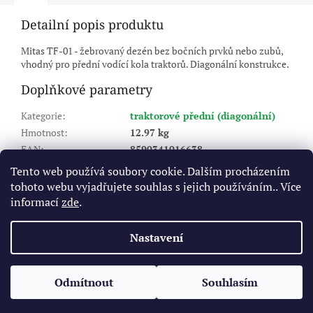
Detailní popis produktu
Mitas TF-01 - žebrovaný dezén bez bočních prvků nebo zubů,
vhodný pro přední vodící kola traktorů. Diagonální konstrukce.
Doplňkové parametry
Kategorie
:
traktorové přední (diagonální)
Hmotnost
:
12.97 kg
EAN
:
8590341016638
šířka
:
7,5
Tento web používá soubory cookie. Dalším procházením
profil
:
0
tohoto webu vyjadřujete souhlas s jejich používáním.. Více
ráfek
:
16
informací
zde
.
Výrobce pneu (značka)
:
MITAS
Nastavení
Z
á
Odmítnout
Souhlasím
Vytvořil Shoptet
p
a